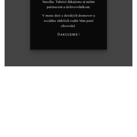
Varečka. Taktiež ďakujeme aj našim
partnerom a dobrovoľníkom.
V mene detí z detských domovov a
sociálne slabších rodín Vám patrí
obrovské
ĎAKUJEME !