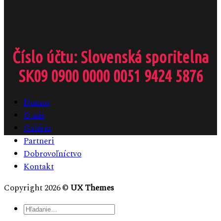
Číslo účtu: Slovenská sporitelna
SK09 0900 0000 0051 9424 5876
Domov
O nás
Galéria
Partneri
Dobrovoľníctvo
Kontakt
Copyright 2026 ©
UX Themes