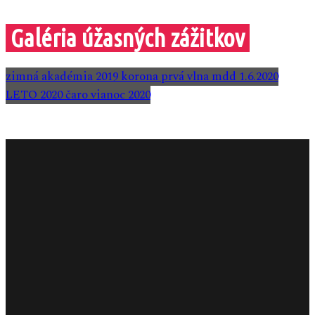
Galéria úžasných zážitkov
zimná akadémia 2019
korona prvá vlna
mdd 1.6.2020
LETO 2020
čaro vianoc 2020